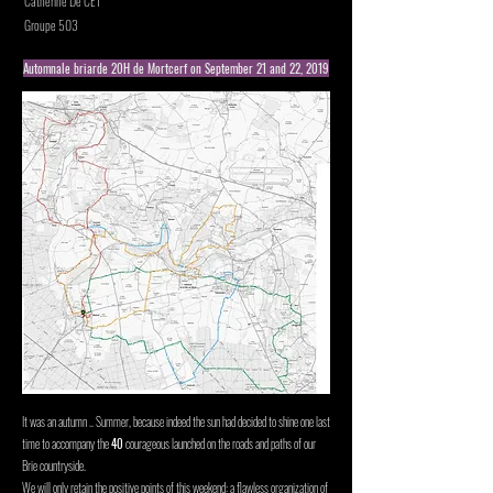
Catherine De CET
Groupe 503
Automnale briarde 20H de Mortcerf on September 21 and 22, 2019
It was an autumn .. Summer, because indeed the sun had decided to shine one last
time to accompany the
40
courageous launched on the roads and paths of our
Brie countryside.
We will only retain the positive points of this weekend: a flawless organization of