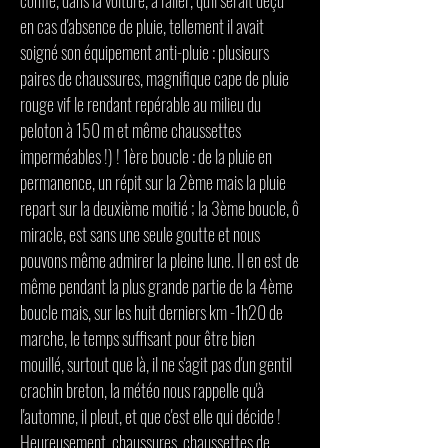
confié, dans la voiture, à l'aller, qu'il serait déçu
en cas d'absence de pluie, tellement il avait
soigné son équipement anti-pluie : plusieurs
paires de chaussures, magnifique cape de pluie
rouge vif le rendant repérable au milieu du
peloton à 150 m et même chaussettes
imperméables !) ! 1ère boucle : de la pluie en
permanence, un répit sur la 2ème mais la pluie
repart sur la deuxième moitié ; la 3ème boucle, ô
miracle, est sans une seule goutte et nous
pouvons même admirer la pleine lune. Il en est de
même pendant la plus grande partie de la 4ème
boucle mais, sur les huit derniers km -1h20 de
marche, le temps suffisant pour être bien
mouillé, surtout que là, il ne s'agit pas d'un gentil
crachin breton, la météo nous rappelle qu'à
l'automne, il pleut, et que c'est elle qui décide !
Heureusement, chaussures, chaussettes de