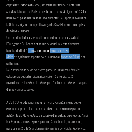
capitaines, Patricia et Michel, ont mené leur troupe. A noter une
spectaculaire vue de Paris depuis la Butte des châtaigniers où à 21 h
nous avons pu admirer la Tour Eiffel clignoter. Peu après, le Moulin de
la Galette a également réjoui les regards. Ces visions ont eu un prix :
du dénivelé, encore !
Une dernière halte à la gare d’Ermont puis un retour à la salle de
l’Orangerie à Eaubonne ont permis de conclure cette deuxième
boucle, et offert à
Haïlé
son
premier
brevet de 50 km
.
Maïté
est également repartie avec un nouveau
brevet de 50 km
à sa
collection.
Nous retiendrons de ce deuxième parcours un souvenir ému des
cakes sucrés et salés faits maison qui ont été servis aux 2
ravitaillements. Un véritable délice qui a fait l’unanimité et en a vu plus
d’un retourner se servir.
À 23 h 30, lors du repas nocturne, nous avons néanmoins trouvé
encore une petite place pour la tartiflette confectionnée par une
adhérente de Marche Audax 95, suivie d’un gâteau au chocolat. Ainsi
lestés, nous sommes repartis pour une 3ème boucle, très urbaine,
partagée en 2 x 12,5 km. La première partie a conduit les Audacieux