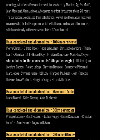
refueling, with Geneviève omnipresent, but assisted by Martine, Agnès, Maïté,
Jean-Marc and Alain Molinos, who spared no effort throughout these 20 hours.
The participants expressed their satisfaction; we will see them again next year
on a new site, that of Pomponne, which will allow us to discover other routes,
which are already in the reserves of friend Gérard Laurent.
Have completed and obtained their 100km certificate:
Pierre Clarens - Gérard Picot - Régis Leboucher - Christophe Lemoine - Thierry
Mahé - Alain Marcelot - Gérard Raynal -
Alain Rousseau - Marie-José Seyer (
who obtains for the occasion his 12th golden eagle
) - Didier Cojean -
Jocelyne Capron - Roland Leloup - Christian Dewaele - Bernadette Péroumal -
Marc Jégou - Sylvaine Julien - Joël Lory - François Pouliquen - Jean -François
Roisne - Lucia Vanlierde - Brigitte Vergez - Franck Rottiers.
Have completed and obtained their 75km certificate:
Marie Blondel - Gilles Chenay - Alain Duchemin
Have completed and obtained their 50km certificate:
Philippe Labarre - Maïté Picquet
- Esther Negga - Eliane Rousseau
- Christian
Fourré -
Anne Brunet - Augustin D'Avout.
Have completed and obtained their 25km certificate: