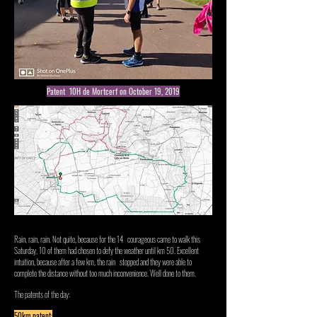
Patent 10H de Mortcerf on October 19, 2019
Rain, rain, rain. Not quite, because for the 14
courageous came to walk this
Saturday, 10 of them had chosen to defy the weather until km 50. Excellent
intuition, because after a few km, the rain
stopped and they were able to
complete the distance without too much inconvenience. Well done to them.
The patents of the day:
50km patent: