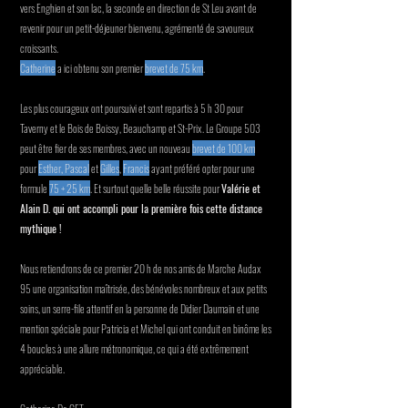
vers Enghien et son lac, la seconde en direction de St Leu avant de
revenir pour un petit-déjeuner bienvenu, agrémenté de savoureux
croissants.
Catherine
a ici obtenu son premier
brevet de 75 km
.
Les plus courageux ont poursuivi et sont repartis à 5 h 30 pour
Taverny et le Bois de Boissy, Beauchamp et St-Prix. Le Groupe 503
peut être fier de ses membres, avec un nouveau
brevet de 100 km
pour
Esther, Pascal
et
Gilles
,
Francis
ayant préféré opter pour une
formule
75 + 25 km
. Et surtout quelle belle réussite pour
Valérie et
Alain D. qui ont accompli pour la première fois cette distance
mythique !
Nous retiendrons de ce premier 20 h de nos amis de Marche Audax
95 une organisation maîtrisée, des bénévoles nombreux et aux petits
soins, un serre-file attentif en la personne de Didier Daumain et une
mention spéciale pour Patricia et Michel qui ont conduit en binôme les
4 boucles à une allure métronomique, ce qui a été extrêmement
appréciable.