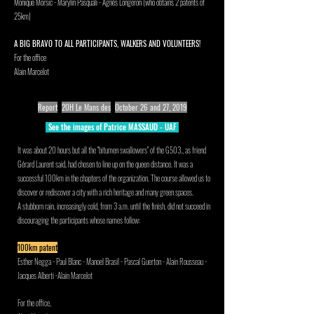
Monique Morsic - Marylin Pasquali - Agnès Longeron (who obtains 2 patents of
25km)
A BIG BRAVO TO ALL PARTICIPANTS, WALKERS AND VOLUNTEERS!
For the office
Alain Marcelot
Report
20H Le Mans des
October 26 and 27, 2019
See the images of Patrice MASSAUD - UAF
It was about 20 hours but all the "bitumen swallowers" of the G503., as friend
Gérard Laurent said, had chosen to line up on the queen distance. It was a
successful 100km in the chapters of the organization. The course allowed us to
discover or rediscover a city with a rich heritage and many green spaces.
A stubborn rain, increasingly cold, from 3 a.m. until the finish, did not succeed in
discouraging the participants whose names follow:
100km patent
Esther Negga - Paul Blanc - Manoel Brasil - Pascal Guerton - Alain Rousseau -
Jacques Alberti -Alain Marcelot
For the office,