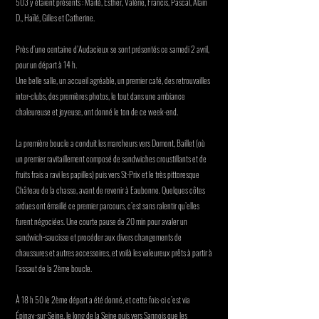
503 y étaient présents : Maïté, Esther, Valérie, Francis, Pascal, Alain
D., Haïlé, Gilles et Catherine.
Près d’une centaine d’Audacieux se sont présentés ce samedi 2 avril,
pour un départ à 14 h.
Une belle salle, un accueil agréable, un premier café, des retrouvailles
inter-clubs, des premières photos, le tout dans une ambiance
chaleureuse et joyeuse, ont donné le ton de ce week-end.
La première boucle a conduit les marcheurs vers Domont, Baillet (où
un premier ravitaillement composé de sandwiches croustillants et de
fruits frais a ravi les papilles) puis vers St-Prix et le très pittoresque
Château de la chasse, avant de revenir à Eaubonne. Quelques côtes
ardues ont émaillé ce premier parcours, c’est sans ralentir qu’elles
furent négociées. Une courte pause de 20 min pour avaler un
sandwich-saucisse et procéder aux divers changements de
chaussures et autres accessoires, et voilà les valeureux prêts à partir à
l’assaut de la 2ème boucle.
À 18 h 50 le 2ème départ a été donné, et cette fois-ci c’est via
Épinay-sur-Seine, le long de la Seine puis vers Sannois que les