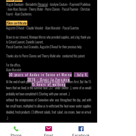
Magali Baudouin - Bernadette
Péroumal
- Jocelyne Couture - Raymond Pradeloux
- Jean-Marc Besson - Thierry Mahé - Pierre Clarens - Pascal Paumier - Christian
Fourré - Alain Duchemin.
25km certificate:
Augustin D'Avout - Claudie Vincelot - Alain Marcelot - Pascal Guerton.
Bravo to our steward, Monique Morsic who provided supplies, and a big thank you
to Gérard Laurent, Danielle Laurent,
Pascal Guerton, José Granados, Augustin D'Avout for their precious help.
Thanks also to Pierre Clarens and Thierry Mahé who
conducted this patent.
For the office,
Alain Marcelot
30 years of Audax in Seine et Marne
- July 6,
2019 - Ozoir la Ferrière
At the end of each patent, it seems natural to honor the walkers first. But the 15
15 hours of walking
hours that we lived, in the summer heat (33 ° under shelter ..), some of us would
probably not have completed it (Starting with your servant ..)
without the omnipresence of Geneviève who was throughout the day, and with
her small team, multiplied to allow us to withstand the heat wave: water supplies
doubled, fresh products (3 different salads, fruit salad , ice cream, beer on arrival
..)
So thank you to our treasurer, chief steward for the occasion, to which we must
associate Monique, Martine and Christian, members of the club.
Phone
Email
Facebook