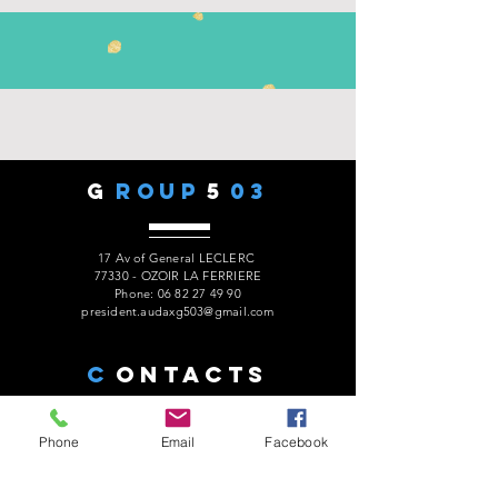
G
ROUP
5
03
17 Av of General LECLERC
77330 - OZOIR LA FERRIERE
Phone:
06 82 27 49 90
president.audaxg503@gmail.com
C
ONTACTS
Phone
Email
Facebook
Alain ROUSSEAU -
President
:
06 82 27 49 90
Geneviève ESCALAÏS -
Treasurer
:
06 67 50 29 62
Alain MARCELOT -
Secretary:
06 68 09 14 01
Gérard LAURENT -
Website
:
06 68 46 84 99