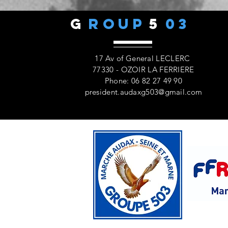
G
ROUP
5
03
17 Av of General LECLERC
77330 - OZOIR LA FERRIERE
Phone: 06 82 27 49 90
president.audaxg503@gmail.com