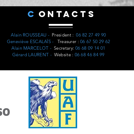
C
ONTACTS
Alain ROUSSEAU -
President
:
06 82 27 49 90
Geneviève ESCALAÏS -
Treasurer
:
06 67 50 29 62
Alain MARCELOT -
Secretary:
06 68 09 14 01
Gérard LAURENT -
Website
:
06 68 46 84 99