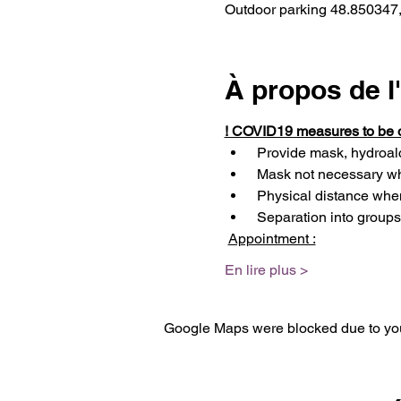
Outdoor parking 48.850347,
À propos de 
! COVID19 measures to be 
 Provide mask, hydroalc
 Mask not necessary wh
 Physical distance whe
 Separation into groups
Appointment :
En lire plus >
Google Maps were blocked due to your