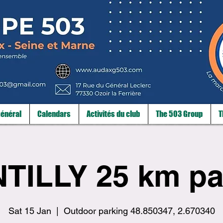
énéral
Calendars
Activités du club
The 503 Group
T
TILLY 25 km pa
Sat 15 Jan
  |  
Outdoor parking 48.850347, 2.670340