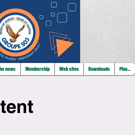
he news
Membership
Web sites
Downloads
Plus...
tent