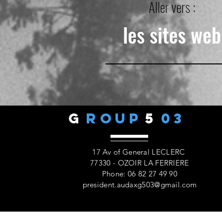
Aller vers :
les sites web
G
ROUP
5
03
17 Av of General LECLERC
77330 - OZOIR LA FERRIERE
Phone: 06 82 27 49 90
president.audaxg503@gmail.com