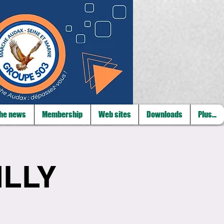
he news
Membership
Web sites
Downloads
Plus...
ILLY