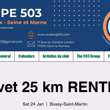
énéral
Calendars
Activités du club
The 503 Group
T
vet 25 km RENT
Sat 24 Jan
  |  
Bussy-Saint-Martin