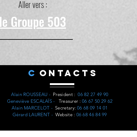
Aller vers :
le Groupe 503
C
ONTACTS
Alain ROUSSEAU -
President
:
06 82 27 49 90
Geneviève ESCALAÏS -
Treasurer
:
06 67 50 29 62
Alain MARCELOT -
Secretary:
06 68 09 14 01
Gérard LAURENT -
Website
:
06 68 46 84 99