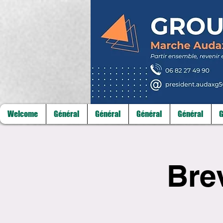
Welcome
Général
Général
Général
Général
G
Bre