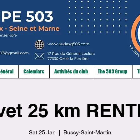
énéral
Calendars
Activités du club
The 503 Group
T
vet 25 km RENT
Sat 25 Jan
  |  
Bussy-Saint-Martin