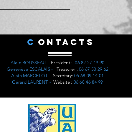
C
ONTACTS
Alain ROUSSEAU -
President
:
06 82 27 49 90
Geneviève ESCALAÏS -
Treasurer
:
06 67 50 29 62
Alain MARCELOT -
Secretary:
06 68 09 14 01
Gérard LAURENT -
Website
:
06 68 46 84 99