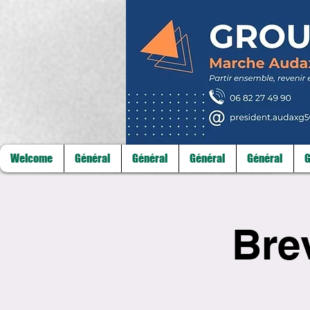
Welcome
Général
Général
Général
Général
G
Bre