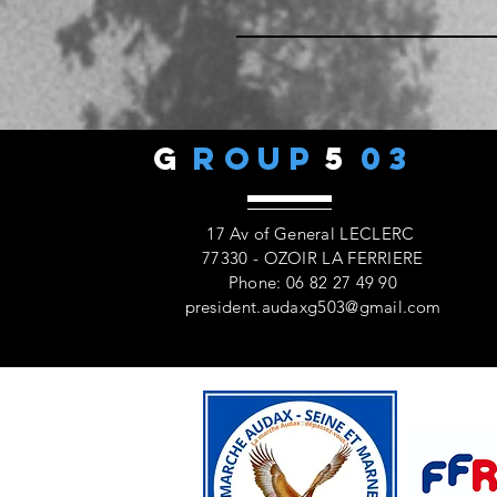
G
ROUP
5
03
17 Av of General LECLERC
77330 - OZOIR LA FERRIERE
Phone: 06 82 27 49 90
president.audaxg503@gmail.com