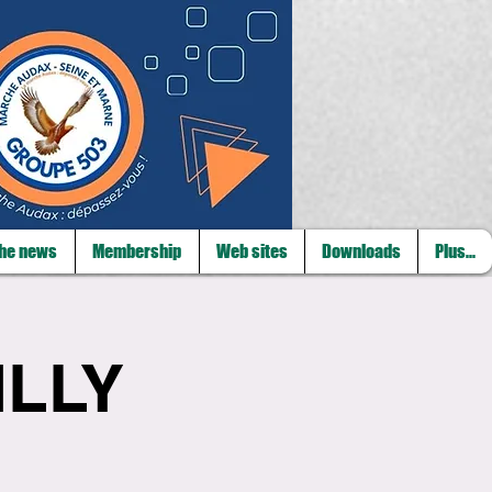
he news
Membership
Web sites
Downloads
Plus...
ILLY