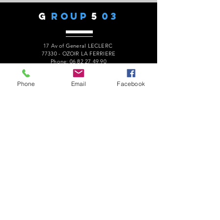
G
ROUP
5
03
17 Av of General LECLERC
77330 - OZOIR LA FERRIERE
Phone:
06 82 27 49 90
president.audaxg503@gmail.com
Phone
Email
Facebook
C
ONTACTS
Alain ROUSSEAU -
President
:
06 82 27 49 90
Geneviève ESCALAÏS -
Treasurer
:
06 67 50 29 62
Alain MARCELOT -
Secretary:
06 68 09 14 01
Gérard LAURENT -
Website
:
06 68 46 84 99