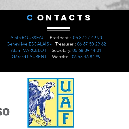
C
ONTACTS
Alain ROUSSEAU -
President
:
06 82 27 49 90
Geneviève ESCALAÏS -
Treasurer
:
06 67 50 29 62
Alain MARCELOT -
Secretary:
06 68 09 14 01
Gérard LAURENT -
Website
:
06 68 46 84 99