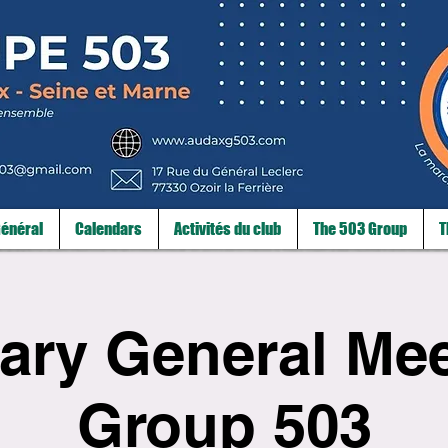
énéral
Calendars
Activités du club
The 503 Group
T
ary General Mee
Group 503