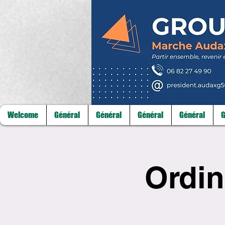
Welcome
Général
Général
Général
Général
G
Ordin