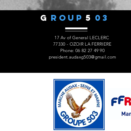
G
ROUP
5
03
17 Av of General LECLERC
77330 - OZOIR LA FERRIERE
Phone: 06 82 27 49 90
president.audaxg503@gmail.com