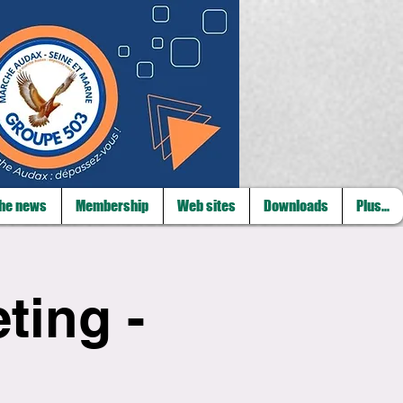
he news
Membership
Web sites
Downloads
Plus...
ting -